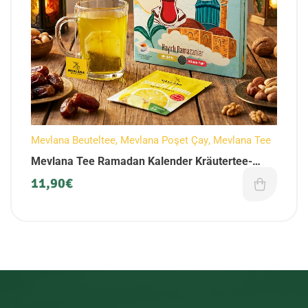
Mevlana Beuteltee
,
Mevlana Poşet Çay
,
Mevlana Tee
Mevlana Tee Ramadan Kalender Kräutertee-
Mischung (90 Stück)
11,90
€