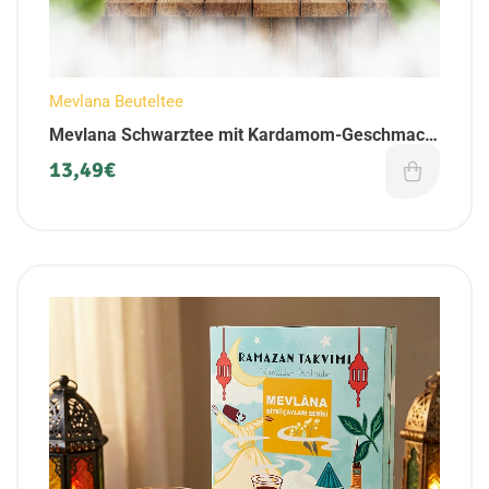
Mevlana Beuteltee
Mevlana Schwarztee mit Kardamom-Geschmack
| im Beuteltee-Set (6er Pack)
13,49
€