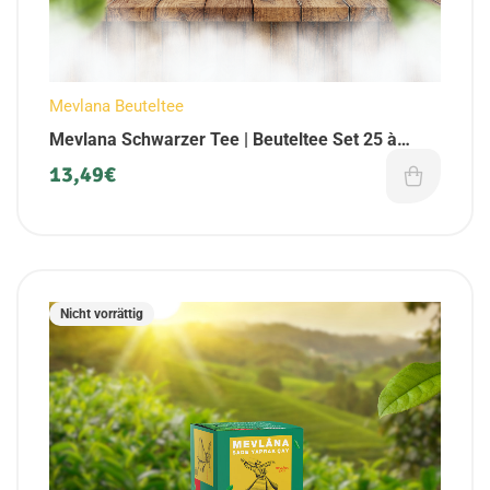
Mevlana Beuteltee
Mevlana Schwarzer Tee | Beuteltee Set 25 à
Beutel (6er Pack)
13,49
€
Nicht vorrättig