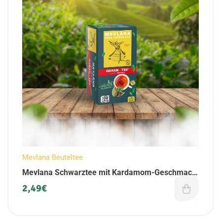
Mevlana Beuteltee
Mevlana Schwarztee mit Kardamom-Geschmack
| als Beuteltee | 25 Teebeuteln
2,49
€