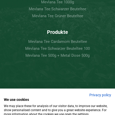
Mevlana Tee 1000g
Mevlana Tee Schwarzer Beuteltee
Mevlana Tee Grüner Beuteltee
Produkte
Mevlana Tee Cardamom Beuteltee
Mevlana Tee Schwarzer Beuteltee 100
Mevlana Tee 500g + Metal Dose 500g
Copyright © 2022 Mevlâna Tee – Goran Tee.
Privacy policy
We use cookies
Alle Rechte vorbehalten
We may place these for analysis of our visitor data, to improve our website,
show personalised content and to give you a great website experience. For
Gestaltung
more information about the cookies we use open the settings.