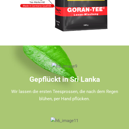
Gepflückt in Sri Lanka
Wir lassen die ersten Teesprossen, die nach dem Regen
blühen, per Hand pflücken.