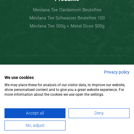
Mevlana Tee Cardamom Beuteltee
Mevlana Tee Schwarzer Beuteltee 100
Mevlana Tee 500g + Metal Dose 500g
Copyright © 2022 Mevlâna Tee – Goran Tee.
Privacy policy
We use cookies
Alle Rechte vorbehalten
We may place these for analysis of our visitor data, to improve our website,
show personalised content and to give you a great website experience. For
Gestaltung
more information about the cookies we use open the settings.
Accept all
Deny
No, adjust
Ürünler
Hesabım
İletişim