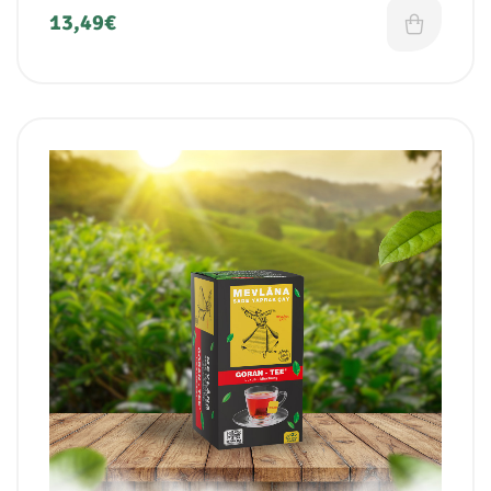
Beutel (6er Pack)
13,49
€