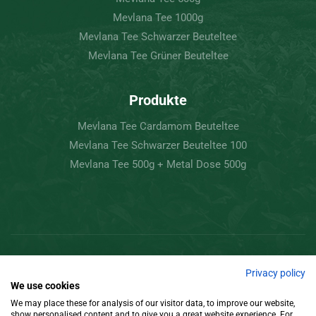
Mevlana Tee 1000g
Mevlana Tee Schwarzer Beuteltee
Mevlana Tee Grüner Beuteltee
Produkte
Mevlana Tee Cardamom Beuteltee
Mevlana Tee Schwarzer Beuteltee 100
Mevlana Tee 500g + Metal Dose 500g
Copyright © 2022 Mevlâna Tee – Goran Tee.
Privacy policy
We use cookies
Alle Rechte vorbehalten
We may place these for analysis of our visitor data, to improve our website,
show personalised content and to give you a great website experience. For