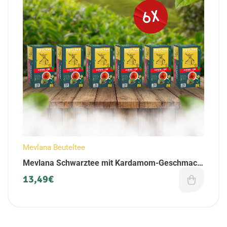
Mevlana Beuteltee
Mevlana Schwarztee mit Kardamom-Geschmack
| im Beuteltee-Set (6er Pack)
13,49
€