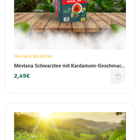
Mevlana Beuteltee
Mevlana Schwarztee mit Kardamom-Geschmack
| als Beuteltee | 25 Teebeuteln
2,49
€