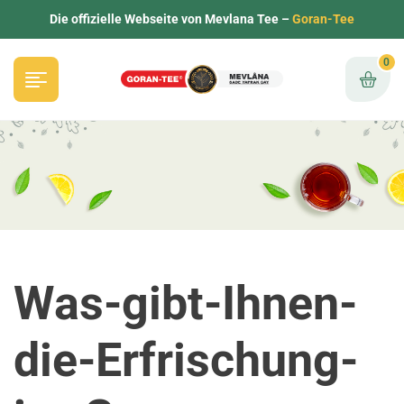
Die offizielle Webseite von Mevlana Tee –
Goran-Tee
0
Was-gibt-Ihnen-
die-Erfrischung-