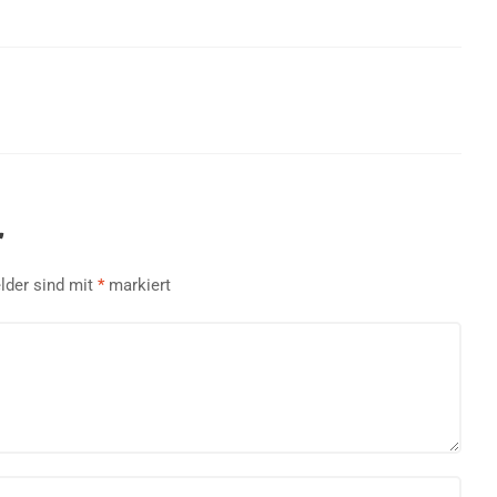
r
elder sind mit
*
markiert