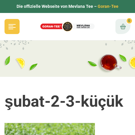
Die offizielle Webseite von Mevlana Tee –
Goran-Tee
0
şubat-2-3-küçük