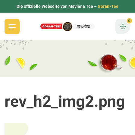
Die offizielle Webseite von Mevlana Tee –
Goran-Tee
0
rev_h2_img2.png