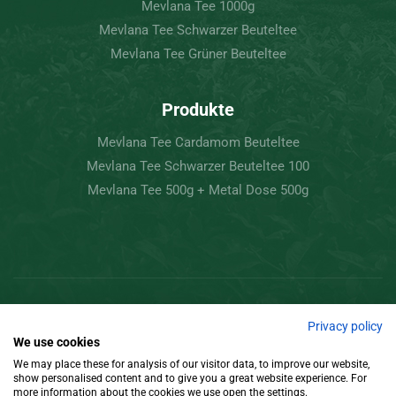
Mevlana Tee 1000g
Mevlana Tee Schwarzer Beuteltee
Mevlana Tee Grüner Beuteltee
Produkte
Mevlana Tee Cardamom Beuteltee
Mevlana Tee Schwarzer Beuteltee 100
Mevlana Tee 500g + Metal Dose 500g
Copyright © 2022 Mevlâna Tee – Goran Tee.
Privacy policy
We use cookies
Alle Rechte vorbehalten
We may place these for analysis of our visitor data, to improve our website,
show personalised content and to give you a great website experience. For
Gestaltung
more information about the cookies we use open the settings.