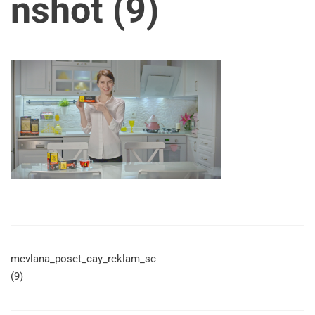
nshot (9)
mevlana_poset_cay_reklam_screenshot
(9)