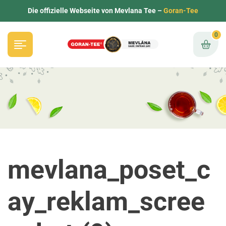
Die offizielle Webseite von Mevlana Tee –
Goran-Tee
0
mevlana_poset_c
ay_reklam_scree