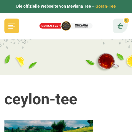
Die offizielle Webseite von Mevlana Tee –
Goran-Tee
0
ceylon-tee