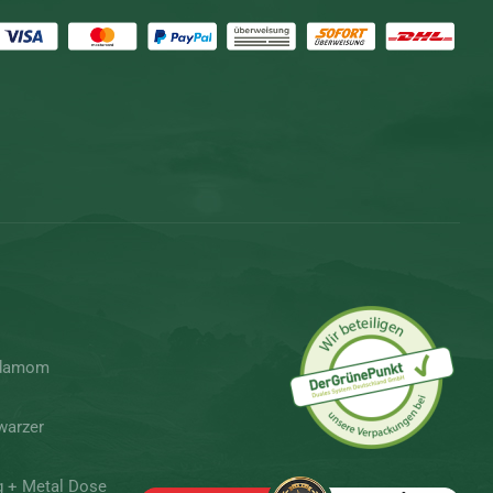
rdamom
warzer
g + Metal Dose