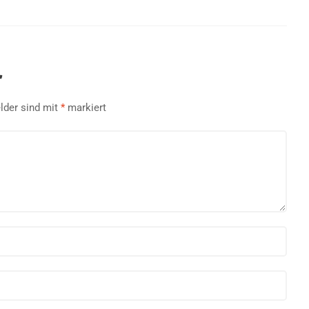
r
elder sind mit
*
markiert