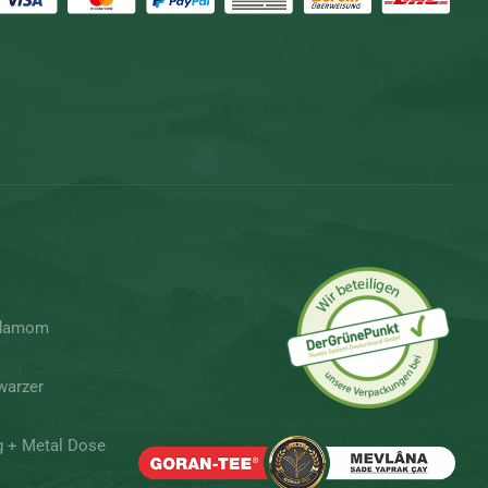
rdamom
warzer
g + Metal Dose