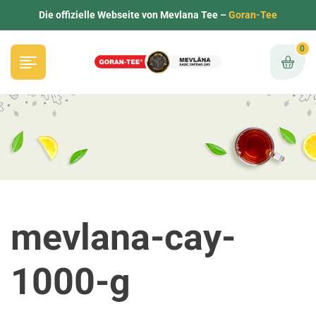
Die offizielle Webseite von Mevlana Tee –
Goran-Tee
0
mevlana-cay-
1000-g