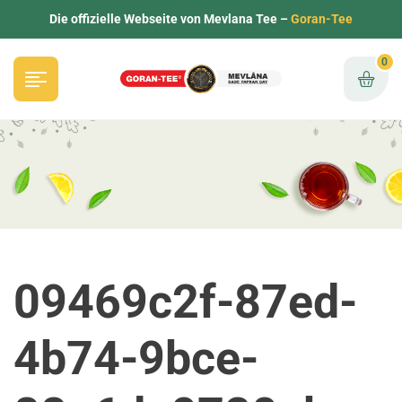
Die offizielle Webseite von Mevlana Tee –
Goran-Tee
0
09469c2f-87ed-
4b74-9bce-