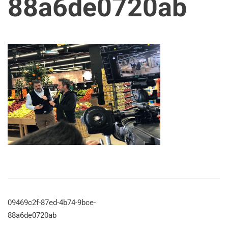
88a6de0720ab
09469c2f-87ed-4b74-9bce-
88a6de0720ab