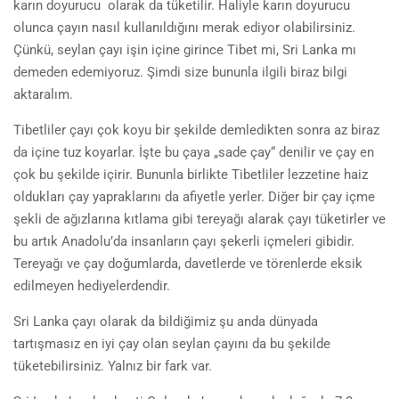
karın doyurucu olarak da tüketilir. Haliyle karın doyurucu
olunca çayın nasıl kullanıldığını merak ediyor olabilirsiniz.
Çünkü, seylan çayı işin içine girince Tibet mi, Sri Lanka mı
demeden edemiyoruz. Şimdi size bununla ilgili biraz bilgi
aktaralım.
Tibetliler çayı çok koyu bir şekilde demledikten sonra az biraz
da içine tuz koyarlar. İşte bu çaya „sade çay“ denilir ve çay en
çok bu şekilde içirir. Bununla birlikte Tibetliler lezzetine haiz
oldukları çay yapraklarını da afiyetle yerler. Diğer bir çay içme
şekli de ağızlarına kıtlama gibi tereyağı alarak çayı tüketirler ve
bu artık Anadolu’da insanların çayı şekerli içmeleri gibidir.
Tereyağı ve çay doğumlarda, davetlerde ve törenlerde eksik
edilmeyen hediyelerdendir.
Sri Lanka çayı olarak da bildiğimiz şu anda dünyada
tartışmasız en iyi çay olan seylan çayını da bu şekilde
tüketebilirsiniz. Yalnız bir fark var.