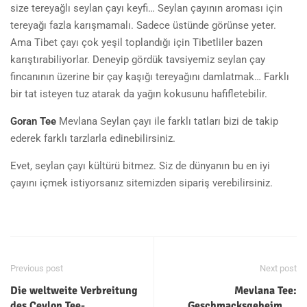
size tereyağlı seylan çayı keyfi… Seylan çayının aroması için
tereyağı fazla karışmamalı. Sadece üstünde görünse yeter.
Ama Tibet çayı çok yeşil toplandığı için Tibetliler bazen
karıştırabiliyorlar. Deneyip gördük tavsiyemiz seylan çay
fincanının üzerine bir çay kaşığı tereyağını damlatmak… Farklı
bir tat isteyen tuz atarak da yağın kokusunu hafifletebilir.
Goran Tee
Mevlana Seylan çayı ile farklı tatları bizi de takip
ederek farklı tarzlarla edinebilirsiniz.
Evet, seylan çayı kültürü bitmez. Siz de dünyanın bu en iyi
çayını içmek istiyorsanız sitemizden sipariş verebilirsiniz.
Previous post
Next post
Die weltweite Verbreitung
Mevlana Tee:
des Ceylon Tee-
Geschmacksgeheimnis