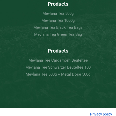
Products
Mevlana Tea 500g
Mevlana Tea 1000g
Mevlana Tea Black Tea Bags
Mevlana Tea Green Tea Bag
Products
Mevlana Tee Cardamom Beuteltee
Mevlana Tee Schwarzer Beuteltee 100
Mevlana Tee 500g + Metal Dose 500g
Copyright © 2022 Mevlâna Tea – Goran Tee.
Privacy policy