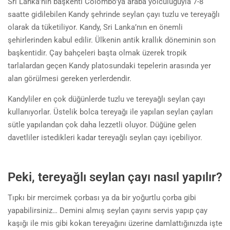
Sri Lanka’nın başkenti Colombo’ya araba yolculuğuyla 7-8
saatte gidilebilen Kandy şehrinde seylan çayı tuzlu ve tereyağlı
olarak da tüketiliyor. Kandy, Sri Lanka’nın en önemli
şehirlerinden kabul edilir. Ülkenin antik krallık döneminin son
başkentidir. Çay bahçeleri başta olmak üzerek tropik
tarlalardan geçen Kandy platosundaki tepelerin arasında yer
alan görülmesi gereken yerlerdendir.
Kandyliler en çok düğünlerde tuzlu ve tereyağlı seylan çayı
kullanıyorlar. Üstelik bolca tereyağı ile yapılan seylan çayları
sütle yapılandan çok daha lezzetli oluyor. Düğüne gelen
davetliler istedikleri kadar tereyağlı seylan çayı içebiliyor.
Peki, tereyağlı seylan çayı nasıl yapılır?
Tıpkı bir mercimek çorbası ya da bir yoğurtlu çorba gibi
yapabilirsiniz… Demini almış seylan çayını servis yapıp çay
kaşığı ile mis gibi kokan tereyağını üzerine damlattığınızda işte