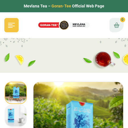
Mevlana Tea –
Goran-Tee
Official Web Page
0
🔍