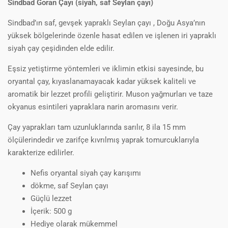
Sindbad Goran Çayı (siyah, saf Seylan çayı)
Sindbad’ın
saf, gevşek yapraklı Seylan çayı
, Doğu Asya’nın
yüksek bölgelerinde özenle hasat edilen ve işlenen iri yapraklı
siyah çay çeşidinden elde edilir.
Eşsiz yetiştirme yöntemleri ve iklimin etkisi sayesinde, bu
oryantal çay, kıyaslanamayacak kadar yüksek kaliteli ve
aromatik bir lezzet profili geliştirir. Muson yağmurları ve taze
okyanus esintileri yapraklara narin aromasını verir.
Çay yaprakları tam uzunluklarında sarılır, 8 ila 15 mm
ölçülerindedir ve zarifçe kıvrılmış yaprak tomurcuklarıyla
karakterize edilirler.
Nefis oryantal siyah çay karışımı
dökme, saf Seylan çayı
Güçlü lezzet
İçerik: 500 g
Hediye olarak mükemmel