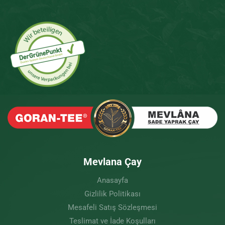
Mevlana Çay
Anasayfa
Gizlilik Politikası
Mesafeli Satış Sözleşmesi
Teslimat ve İade Koşulları