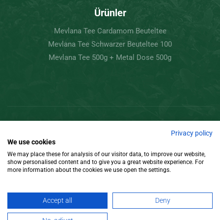
Ürünler
Mevlana Tee Cardamom Beuteltee
Mevlana Tee Schwarzer Beuteltee 100
Mevlana Tee 500g + Metal Dose 500g
Copyright © 2022 Mevlâna Çay – Goran Tee.
Privacy policy
We use cookies
Tüm Hakları Saklıdır.
We may place these for analysis of our visitor data, to improve our website,
show personalised content and to give you a great website experience. For
Tasarım
more information about the cookies we use open the settings.
Accept all
Deny