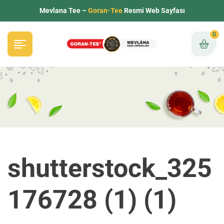
Mevlana Tee –
Goran-Tee
Resmi Web Sayfası
0
shutterstock_325
176728 (1) (1)