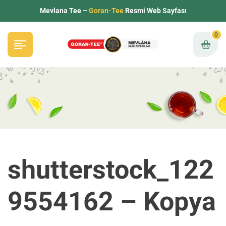
Mevlana Tee –
Goran-Tee
Resmi Web Sayfası
0
shutterstock_122
9554162 – Kopya