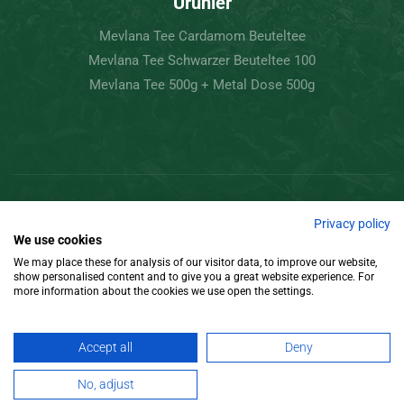
Ürünler
Mevlana Tee Cardamom Beuteltee
Mevlana Tee Schwarzer Beuteltee 100
Mevlana Tee 500g + Metal Dose 500g
Copyright © 2022 Mevlâna Çay – Goran Tee.
Privacy policy
We use cookies
Tüm Hakları Saklıdır.
We may place these for analysis of our visitor data, to improve our website,
show personalised content and to give you a great website experience. For
Tasarım
more information about the cookies we use open the settings.
Accept all
Deny
No, adjust