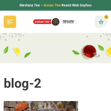
Mevlana Tee –
Goran-Tee
Resmi Web Sayfası
0
blog-2