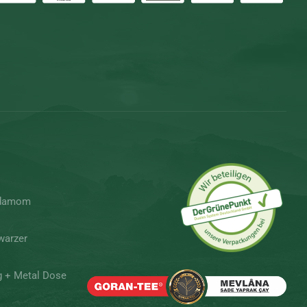
rdamom
warzer
g + Metal Dose