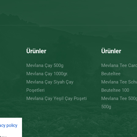
Ürünler
Ürünler
Mevlana Çay 500g
Mevlana Tee Ca
Mevlana Çay 1000gr.
Beuteltee
Mevlana Çay Siyah Çay
Mevlana Tee Sch
Poşetleri
Beuteltee 100
Mevlana Çay Yeşil Çay Poşeti
Mevlana Tee 500
500g
acy policy