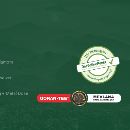
rdamom
warzer
g + Metal Dose