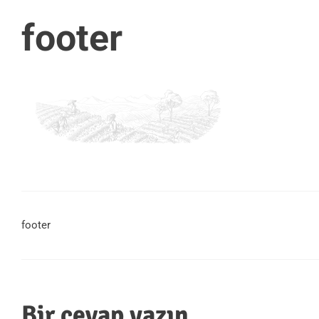
footer
footer
Bir cevap yazın