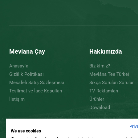
Mevlana Çay
Hakkımızda
Anasayfa
Biz kimiz?
Gizlilik Politikası
Mevlâna Tee Türkei
Mesafeli Satış Sözleşmesi
Sıkça Sorulan Sorular
Teslimat ve İade Koşulları
TV Reklamları
İletişim
Ürünler
Download
Priv
We use cookies