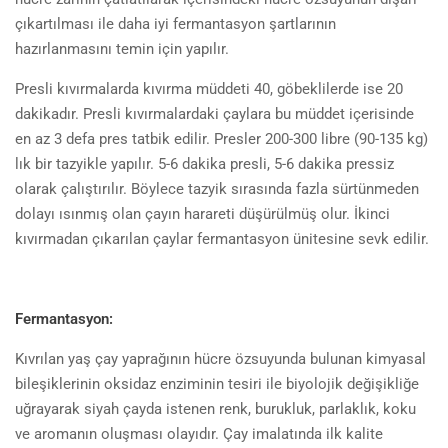
çıkartılması ile daha iyi fermantasyon şartlarının
hazırlanmasını temin için yapılır.
Presli kıvırmalarda kıvırma müddeti 40, göbeklilerde ise 20
dakikadır. Presli kıvırmalardaki çaylara bu müddet içerisinde
en az 3 defa pres tatbik edilir. Presler 200-300 libre (90-135 kg)
lık bir tazyikle yapılır. 5-6 dakika presli, 5-6 dakika pressiz
olarak çalıştırılır. Böylece tazyik sırasında fazla sürtünmeden
dolayı ısınmış olan çayın harareti düşürülmüş olur. İkinci
kıvırmadan çıkarılan çaylar fermantasyon ünitesine sevk edilir.
Fermantasyon:
Kıvrılan yaş çay yaprağının hücre özsuyunda bulunan kimyasal
bileşiklerinin oksidaz enziminin tesiri ile biyolojik değişikliğe
uğrayarak siyah çayda istenen renk, burukluk, parlaklık, koku
ve aromanın oluşması olayıdır. Çay imalatında ilk kalite