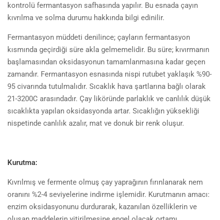
kontrolü fermantasyon safhasında yapılır. Bu esnada çayın
kıvrılma ve solma durumu hakkında bilgi edinilir.
Fermantasyon müddeti denilince; çayların fermantasyon
kısmında geçirdiği süre akla gelmemelidir. Bu süre; kıvırmanın
başlamasından oksidasyonun tamamlanmasına kadar geçen
zamandır. Fermantasyon esnasında nispi rutubet yaklaşık %90-
95 civarında tutulmalıdır. Sıcaklık hava şartlarına bağlı olarak
21-3200C arasındadır. Çay liköründe parlaklık ve canlılık düşük
sıcaklıkta yapılan oksidasyonda artar. Sıcaklığın yüksekliği
nispetinde canlılık azalır, mat ve donuk bir renk oluşur.
Kurutma:
Kıvrılmış ve fermente olmuş çay yaprağının fırınlanarak nem
oranını %2-4 seviyelerine indirme işlemidir. Kurutmanın amacı:
enzim oksidasyonunu durdurarak, kazanılan özelliklerin ve
oluşan maddelerin yitirilmesine engel olacak ortamı