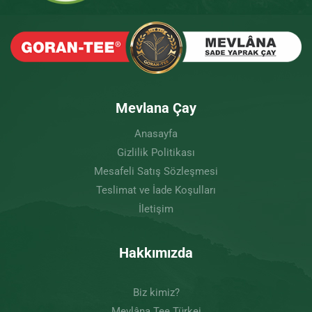
Mevlana Çay
Anasayfa
Gizlilik Politikası
Mesafeli Satış Sözleşmesi
Teslimat ve İade Koşulları
İletişim
Hakkımızda
Biz kimiz?
Mevlâna Tee Türkei