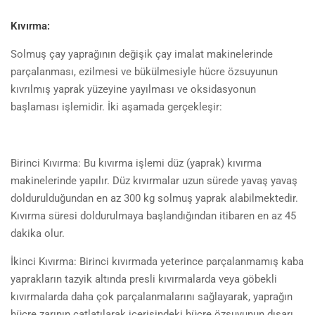
Kıvırma:
Solmuş çay yaprağının değişik çay imalat makinelerinde
parçalanması, ezilmesi ve bükülmesiyle hücre özsuyunun
kıvrılmış yaprak yüzeyine yayılması ve oksidasyonun
başlaması işlemidir. İki aşamada gerçekleşir:
Birinci Kıvırma: Bu kıvırma işlemi düz (yaprak) kıvırma
makinelerinde yapılır. Düz kıvırmalar uzun sürede yavaş yavaş
doldurulduğundan en az 300 kg solmuş yaprak alabilmektedir.
Kıvırma süresi doldurulmaya başlandığından itibaren en az 45
dakika olur.
İkinci Kıvırma: Birinci kıvırmada yeterince parçalanmamış kaba
yaprakların tazyik altında presli kıvırmalarda veya göbekli
kıvırmalarda daha çok parçalanmalarını sağlayarak, yaprağın
hücre zarının çatlatılarak içerisindeki hücre özsuyunun dışarı