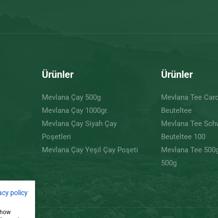
Ürünler
Ürünler
Mevlana Çay 500g
Mevlana Tee Ca
Mevlana Çay 1000gr.
Beuteltee
Mevlana Çay Siyah Çay
Mevlana Tee Sch
Poşetleri
Beuteltee 100
Mevlana Çay Yeşil Çay Poşeti
Mevlana Tee 500
500g
acy policy
 show