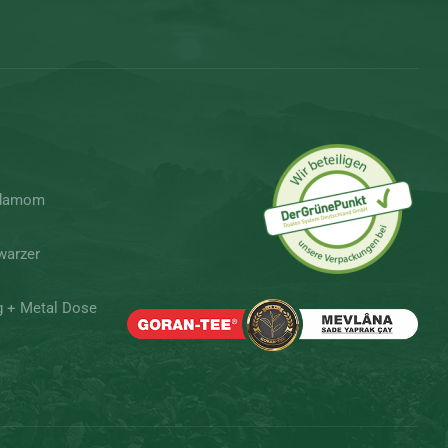
rdamom
warzer
g + Metal Dose