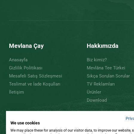
Mevlana Çay
Hakkımızda
Anasayfa
Biz kimiz?
Gizlilik Politikası
Mevlâna Tee Türkei
Mesafeli Satış Sözleşmesi
Sıkça Sorulan Sorular
Teslimat ve İade Koşulları
TV Reklamları
İletişim
Ürünler
Download
Priv
We use cookies
We may place these for analysis of our visitor data, to improve our website,