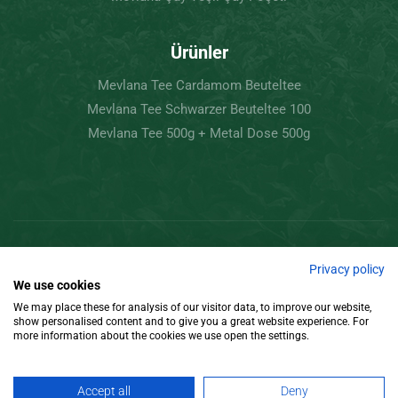
Ürünler
Mevlana Tee Cardamom Beuteltee
Mevlana Tee Schwarzer Beuteltee 100
Mevlana Tee 500g + Metal Dose 500g
Copyright © 2022 Mevlâna Çay – Goran Tee.
Privacy policy
We use cookies
Tüm Hakları Saklıdır.
We may place these for analysis of our visitor data, to improve our website,
show personalised content and to give you a great website experience. For
Tasarım
more information about the cookies we use open the settings.
Accept all
Deny