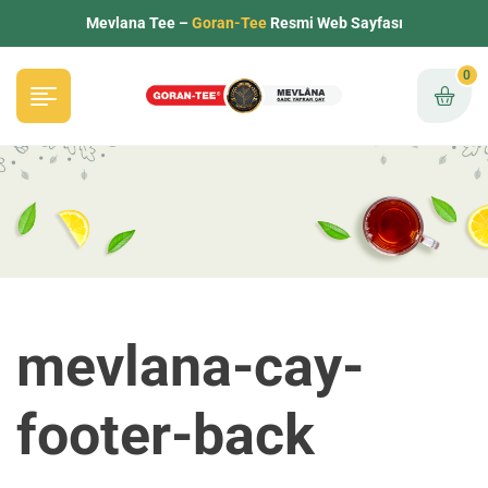
Mevlana Tee –
Goran-Tee
Resmi Web Sayfası
0
mevlana-cay-
footer-back