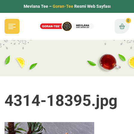
Mevlana Tee –
Goran-Tee
Resmi Web Sayfası
0
4314-18395.jpg