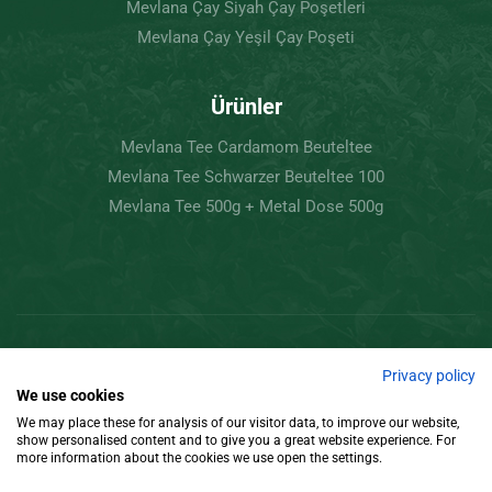
Mevlana Çay Siyah Çay Poşetleri
Mevlana Çay Yeşil Çay Poşeti
Ürünler
Mevlana Tee Cardamom Beuteltee
Mevlana Tee Schwarzer Beuteltee 100
Mevlana Tee 500g + Metal Dose 500g
Copyright © 2022 Mevlâna Çay – Goran Tee.
Privacy policy
We use cookies
Tüm Hakları Saklıdır.
We may place these for analysis of our visitor data, to improve our website,
show personalised content and to give you a great website experience. For
Tasarım
more information about the cookies we use open the settings.