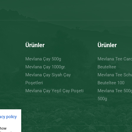
Ürünler
Ürünler
Mevlana Çay 500g
Mevlana Tee Ca
Mevlana Çay 1000gr.
Beuteltee
Mevlana Çay Siyah Çay
Mevlana Tee Sch
Poşetleri
Beuteltee 100
Mevlana Çay Yeşil Çay Poşeti
Mevlana Tee 500
500g
acy policy
 show