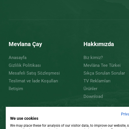
Mevlana Çay
Hakkımızda
Anasayfa
Biz kimiz?
Gizlilik Politikası
Mevlâna Tee Türkei
Mesafeli Satış Sözleşmesi
Sıkça Sorulan Sorular
Teslimat ve İade Koşulları
TV Reklamları
İletişim
Ürünler
Download
Priv
We use cookies
We may place these for analysis of our visitor data, to improve our website,