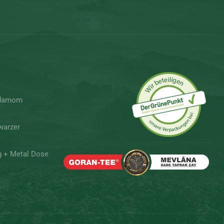
rdamom
warzer
g + Metal Dose